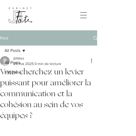
Post
All Posts
jbfates
All Posts
25 mai 2025
0 min de lecture
Vous cherchez un levier
Hypnose
puissant pour améliorer la
communication et la
cohésion au sein de vos
équipes ?